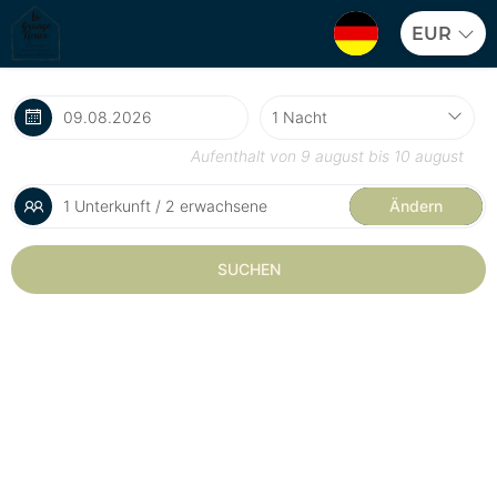
EUR
Aufenthalt von
9 august
bis
10 august
1 Unterkunft / 2 erwachsene
Ändern