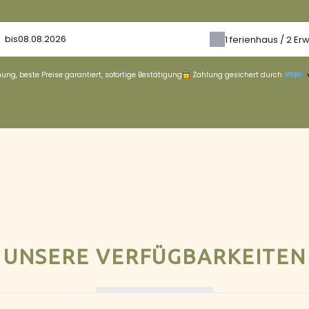
bis
1
ferienhaus /
2
Er
ung, beste Preise garantiert, sofortige Bestätigung
Zahlung gesichert durch
UNSERE VERFÜGBARKEITEN