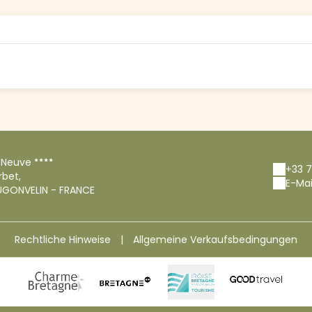
 Neuve
+33 7
rbet,
E-Mai
UGONVELIN - FRANCE
Rechtliche Hinweise
|
Allgemeine Verkaufsbedingungen