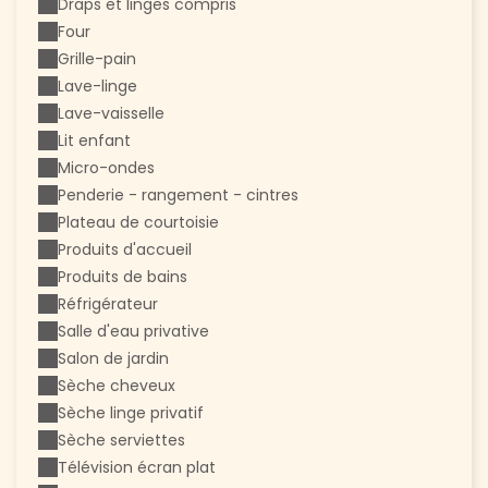
Draps et linges compris
Four
Grille-pain
Lave-linge
Lave-vaisselle
Lit enfant
Micro-ondes
Penderie - rangement - cintres
Plateau de courtoisie
Produits d'accueil
Produits de bains
Réfrigérateur
Salle d'eau privative
Salon de jardin
Sèche cheveux
Sèche linge privatif
Sèche serviettes
Télévision écran plat