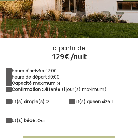
Le Jardin de l'Ecurie
à partir de
129€ /nuit
Heure d'arrivée :
17:00
Heure de départ :
10:00
Capacité maximum :
4
Confirmation :
Différée (1 jour(s) maximum)
Lit(s) simple(s) :
2
Lit(s) queen size :
1
Lit(s) bébé :
Oui